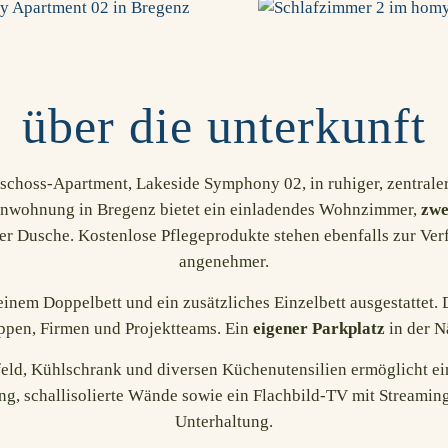
über die unterkunft
eschoss-Apartment
, Lakeside Symphony 02,
in ruhiger, zentral
enwohnung in Bregenz
bietet ein einladendes Wohnzimmer,
zwe
r Dusche. Kostenlose Pflegeprodukte stehen ebenfalls zur Ve
angenehmer.
einem Doppelbett und ein zusätzliches Einzelbett
ausgestattet
. 
ruppen, Firmen und Projektteams. Ein
eigener Parkplatz
in der N
eld, Kühlschrank und diversen Küchenutensilien ermöglicht ein
ang, schallisolierte Wände sowie ein Flachbild-TV mit Streami
Unterhaltung.