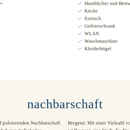
y+
Handtücher und Bett
Küche
Esstisch
Gefrierschrank
WLAN
Waschmaschine
Kleiderbügel
nachbarschaft
d pulsierenden Nachbarschaft
nd kulturellen Veranstaltungen