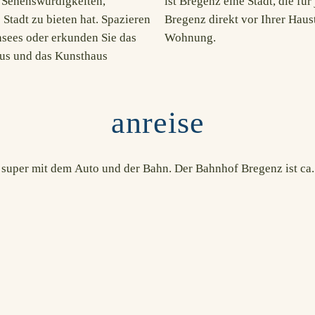
n Sehenswürdigkeiten,
rleben Sie das Beste von
Stadt zu bieten hat. Spazieren
thalts in unserer gemütlichen
sees oder erkunden Sie das
Wohnung.
aus und das Kunsthaus
anreise
h super mit dem Auto und der Bahn. Der Bahnhof Bregenz ist ca.