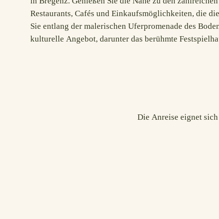
in Bregenz. Genießen Sie die Nähe zu den zahlreiche
ist Bregenz eine Stadt, die für jeden etwas zu bieten hat. E
Restaurants, Cafés und Einkaufsmöglichkeiten, die die 
Bregenz direkt vor Ihrer Haustür während Ihres Aufen
Sie entlang der malerischen Uferpromenade des Boden
kulturelle Angebot, darunter das berühmte Festspielh
Die Anreise eignet sic