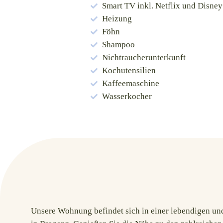
Smart TV
inkl. Netflix und Disne
Heizung
Föhn
Shampoo
Nichtraucherunterkunft
Kochutensilien
Kaffeemaschine
Wasserkocher
Unsere Wohnung befindet sich in einer lebendigen un
Bregenz. Mit einer Vielzahl von Freizeitaktivitäten u