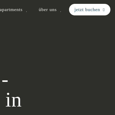
apartments
über uns
jetzt buchen
 -
 in